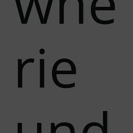
wne
rie
und