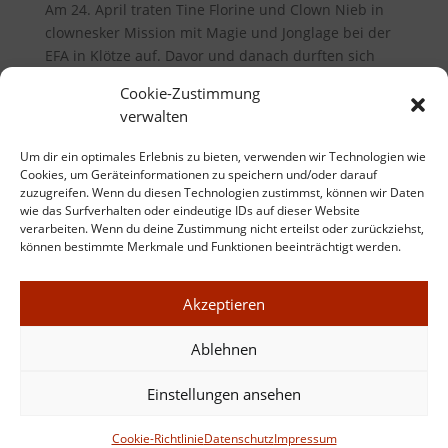
Am 24. April traten Tine Florine und Clown Nieb in
clownesker Mission mit Magie und Jonglage bei der
EFA in Klötze auf. Davor und danach durften sich
Jung und Alt selbst in Zirkustechniken (Jonglage und
Cookie-Zustimmung
Balance) probieren. Es war ein wunderbarer
verwalten
Nachmittag!
Um dir ein optimales Erlebnis zu bieten, verwenden wir Technologien wie
Cookies, um Geräteinformationen zu speichern und/oder darauf
zuzugreifen. Wenn du diesen Technologien zustimmst, können wir Daten
wie das Surfverhalten oder eindeutige IDs auf dieser Website
act
(19)
verarbeiten. Wenn du deine Zustimmung nicht erteilst oder zurückziehst,
acting-classes
(2)
können bestimmte Merkmale und Funktionen beeinträchtigt werden.
event
(25)
Akzeptieren
presse
(4)
walk-acts
(6)
Ablehnen
workshop
(10)
Einstellungen ansehen
zirkuspädagogik
(10)
Cookie-Richtlinie
Datenschutz
Impressum