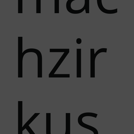
hzir
kus